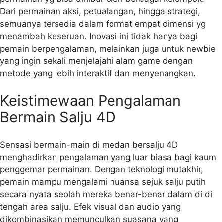
Dari permainan aksi, petualangan, hingga strategi,
semuanya tersedia dalam format empat dimensi yg
menambah keseruan. Inovasi ini tidak hanya bagi
pemain berpengalaman, melainkan juga untuk newbie
yang ingin sekali menjelajahi alam game dengan
metode yang lebih interaktif dan menyenangkan.
Keistimewaan Pengalaman
Bermain Salju 4D
Sensasi bermain-main di medan bersalju 4D
menghadirkan pengalaman yang luar biasa bagi kaum
penggemar permainan. Dengan teknologi mutakhir,
pemain mampu mengalami nuansa sejuk salju putih
secara nyata seolah mereka benar-benar dalam di di
tengah area salju. Efek visual dan audio yang
dikombinasikan memunculkan suasana yang