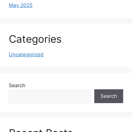
May 2025
Categories
Uncategorized
Search
Search