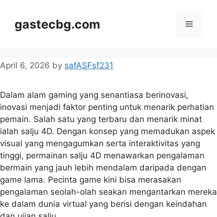
Skip
to
gastecbg.com
Menu
content
April 6, 2026
by
safASFsf231
Dalam alam gaming yang senantiasa berinovasi,
inovasi menjadi faktor penting untuk menarik perhatian
pemain. Salah satu yang terbaru dan menarik minat
ialah salju 4D. Dengan konsep yang memadukan aspek
visual yang mengagumkan serta interaktivitas yang
tinggi, permainan salju 4D menawarkan pengalaman
bermain yang jauh lebih mendalam daripada dengan
game lama. Pecinta game kini bisa merasakan
pengalaman seolah-olah seakan mengantarkan mereka
ke dalam dunia virtual yang berisi dengan keindahan
dan ujian salju.