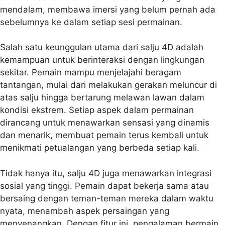
mendalam, membawa imersi yang belum pernah ada
sebelumnya ke dalam setiap sesi permainan.
Salah satu keunggulan utama dari salju 4D adalah
kemampuan untuk berinteraksi dengan lingkungan
sekitar. Pemain mampu menjelajahi beragam
tantangan, mulai dari melakukan gerakan meluncur di
atas salju hingga bertarung melawan lawan dalam
kondisi ekstrem. Setiap aspek dalam permainan
dirancang untuk menawarkan sensasi yang dinamis
dan menarik, membuat pemain terus kembali untuk
menikmati petualangan yang berbeda setiap kali.
Tidak hanya itu, salju 4D juga menawarkan integrasi
sosial yang tinggi. Pemain dapat bekerja sama atau
bersaing dengan teman-teman mereka dalam waktu
nyata, menambah aspek persaingan yang
menyenangkan. Dengan fitur ini, pengalaman bermain