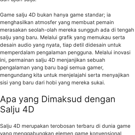
Game salju 4D bukan hanya game standar; ia
menghasilkan atmosfer yang membuat pemain
merasakan seolah-olah mereka sungguh ada di tengah
salju yang baru. Melalui grafik yang memukau serta
desain audio yang nyata, tiap detil didesain untuk
memperdalam pengalaman pengguna. Melalui inovasi
ini, permainan salju 4D menjanjikan sebuah
pengalaman yang baru bagi semua gamer,
mengundang kita untuk menjelajahi serta menyajikan
sisi yang baru dari hobi yang mereka sukai.
Apa yang Dimaksud dengan
Salju 4D
Salju 4D merupakan terobosan terbaru di dunia game
yang menggabungkan elemen game konvensional