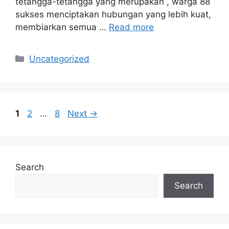
tetangga-tetangga yang merupakan , warga 88
sukses menciptakan hubungan yang lebih kuat,
membiarkan semua …
Read more
Categories
Uncategorized
Page
Page
Page
1
2
…
8
Next
→
Search
Search