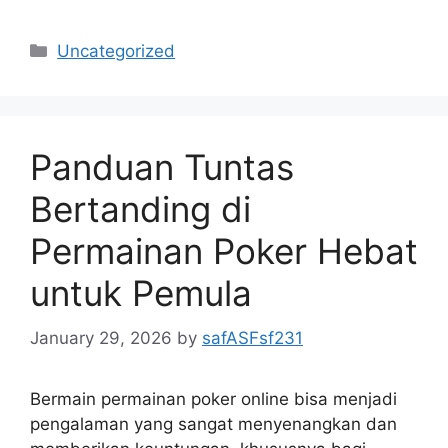
Categories
Uncategorized
Panduan Tuntas
Bertanding di
Permainan Poker Hebat
untuk Pemula
January 29, 2026
by
safASFsf231
Bermain permainan poker online bisa menjadi
pengalaman yang sangat menyenangkan dan