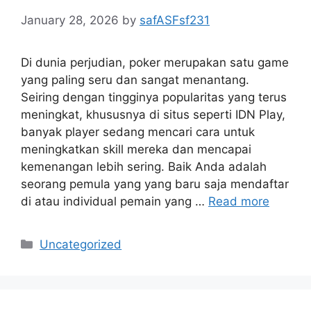
January 28, 2026
by
safASFsf231
Di dunia perjudian, poker merupakan satu game
yang paling seru dan sangat menantang.
Seiring dengan tingginya popularitas yang terus
meningkat, khususnya di situs seperti IDN Play,
banyak player sedang mencari cara untuk
meningkatkan skill mereka dan mencapai
kemenangan lebih sering. Baik Anda adalah
seorang pemula yang yang baru saja mendaftar
di atau individual pemain yang …
Read more
Categories
Uncategorized