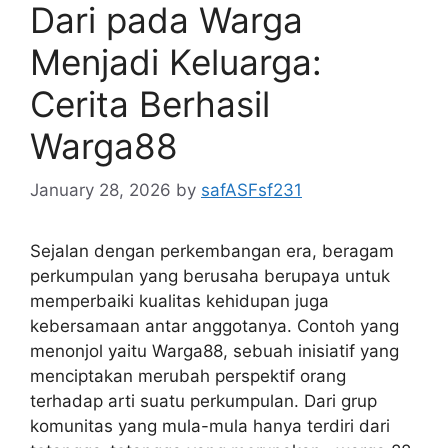
Dari pada Warga
Menjadi Keluarga:
Cerita Berhasil
Warga88
January 28, 2026
by
safASFsf231
Sejalan dengan perkembangan era, beragam
perkumpulan yang berusaha berupaya untuk
memperbaiki kualitas kehidupan juga
kebersamaan antar anggotanya. Contoh yang
menonjol yaitu Warga88, sebuah inisiatif yang
menciptakan merubah perspektif orang
terhadap arti suatu perkumpulan. Dari grup
komunitas yang mula-mula hanya terdiri dari