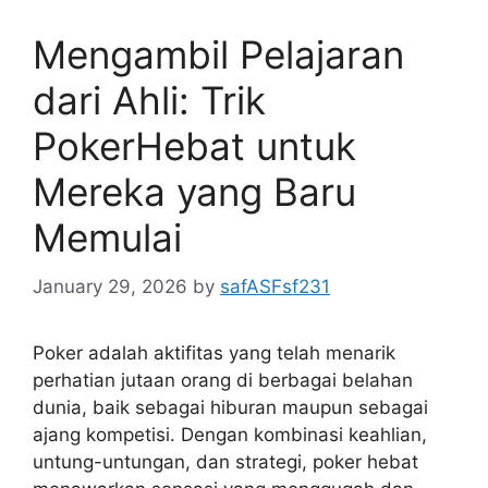
Mengambil Pelajaran
dari Ahli: Trik
PokerHebat untuk
Mereka yang Baru
Memulai
January 29, 2026
by
safASFsf231
Poker adalah aktifitas yang telah menarik
perhatian jutaan orang di berbagai belahan
dunia, baik sebagai hiburan maupun sebagai
ajang kompetisi. Dengan kombinasi keahlian,
untung-untungan, dan strategi, poker hebat