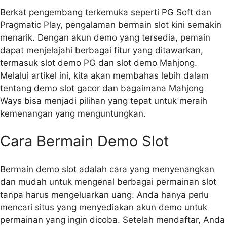
Berkat pengembang terkemuka seperti PG Soft dan
Pragmatic Play, pengalaman bermain slot kini semakin
menarik. Dengan akun demo yang tersedia, pemain
dapat menjelajahi berbagai fitur yang ditawarkan,
termasuk slot demo PG dan slot demo Mahjong.
Melalui artikel ini, kita akan membahas lebih dalam
tentang demo slot gacor dan bagaimana Mahjong
Ways bisa menjadi pilihan yang tepat untuk meraih
kemenangan yang menguntungkan.
Cara Bermain Demo Slot
Bermain demo slot adalah cara yang menyenangkan
dan mudah untuk mengenal berbagai permainan slot
tanpa harus mengeluarkan uang. Anda hanya perlu
mencari situs yang menyediakan akun demo untuk
permainan yang ingin dicoba. Setelah mendaftar, Anda