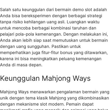
Salah satu keunggulan dari bermain demo slot adalah
Anda bisa bereksperimen dengan berbagai strategi
tanpa risiko kehilangan uang asli. Luangkan waktu
untuk mencoba berbagai kombinasi taruhan dan
pelajari pola-pola kemenangan. Dengan melakukan ini,
Anda akan lebih siap saat memutuskan untuk bermain
dengan uang sungguhan. Pastikan untuk
memperhatikan juga fitur-fitur bonus yang ditawarkan,
karena ini bisa meningkatkan peluang kemenangan
Anda di masa depan.
Keunggulan Mahjong Ways
Mahjong Ways menawarkan pengalaman bermain yang
unik dengan tema klasik Mahjong yang dikombinasikan
dengan mekanisme slot modern. Pemain dapat