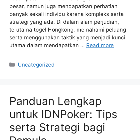
besar, namun juga mendapatkan perhatian
banyak sekali individu karena kompleks serta
strategi yang ada. Di dalam alam perjudian,
terutama togel Hongkong, memahami peluang
serta menggunakan taktik yang menjadi kunci
utama dalam mendapatkan …
Read more
Categories
Uncategorized
Panduan Lengkap
untuk IDNPoker: Tips
serta Strategi bagi