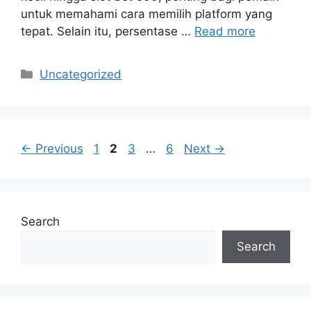
untuk memahami cara memilih platform yang
tepat. Selain itu, persentase …
Read more
Categories
Uncategorized
Page
Page
Page
Page
←
Previous
1
2
3
…
6
Next
→
Search
Search