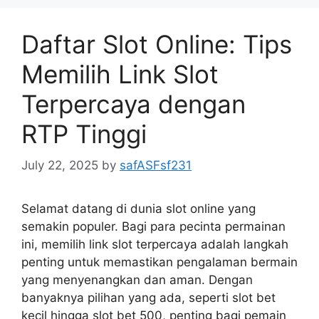
Daftar Slot Online: Tips
Memilih Link Slot
Terpercaya dengan
RTP Tinggi
July 22, 2025
by
safASFsf231
Selamat datang di dunia slot online yang
semakin populer. Bagi para pecinta permainan
ini, memilih link slot terpercaya adalah langkah
penting untuk memastikan pengalaman bermain
yang menyenangkan dan aman. Dengan
banyaknya pilihan yang ada, seperti slot bet
kecil hingga slot bet 500, penting bagi pemain