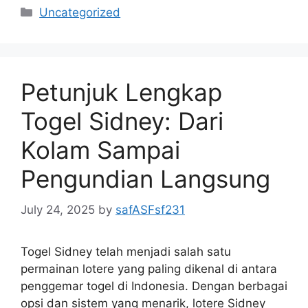
Categories
Uncategorized
Petunjuk Lengkap
Togel Sidney: Dari
Kolam Sampai
Pengundian Langsung
July 24, 2025
by
safASFsf231
Togel Sidney telah menjadi salah satu
permainan lotere yang paling dikenal di antara
penggemar togel di Indonesia. Dengan berbagai
opsi dan sistem yang menarik, lotere Sidney