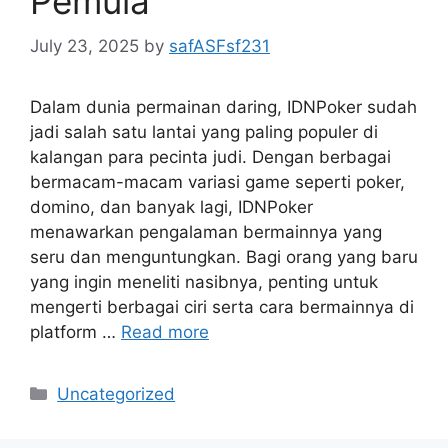
Pemula
July 23, 2025
by
safASFsf231
Dalam dunia permainan daring, IDNPoker sudah
jadi salah satu lantai yang paling populer di
kalangan para pecinta judi. Dengan berbagai
bermacam-macam variasi game seperti poker,
domino, dan banyak lagi, IDNPoker
menawarkan pengalaman bermainnya yang
seru dan menguntungkan. Bagi orang yang baru
yang ingin meneliti nasibnya, penting untuk
mengerti berbagai ciri serta cara bermainnya di
platform …
Read more
Categories
Uncategorized